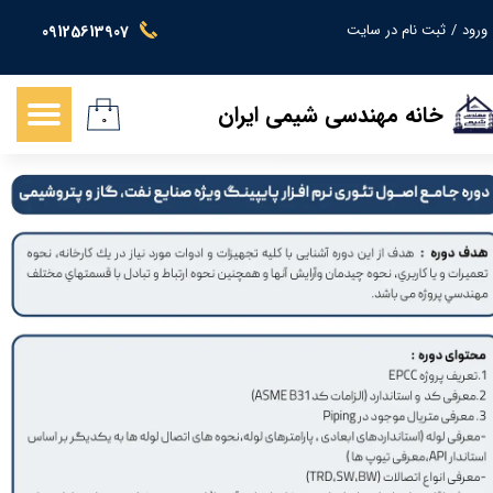
ورود
/
ثبت نام در سایت
09125613907
حساب کاربری من
تغییر گذر واژه
خانه مهندسی شیمی ایران
۰
سفارشات
خروج از حساب کاربری