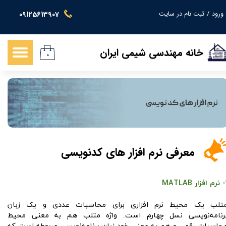
ورود
/
ثبت نام در سایت
09125613907
حساب کاربری من
تغییر گذر واژه
خانه مهندسی شیمی ایران
۰
سفارشات
خروج از حساب کاربری
معرفی نرم افزار های کدنویسی
MATL
تلب یک محیط نرم افزاری برای محاسبات عددی و یک زبان
رنامه‌نویسی نسل چهارم است. واژه متلب هم به معنی محیط