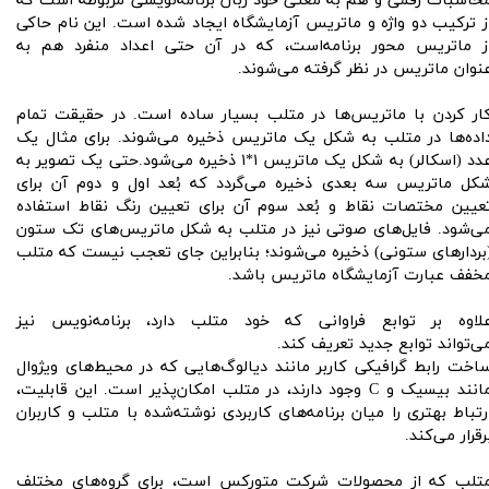
حاسبات رقمی و هم به معنی خود زبان برنامه‌نویسی مربوطه‌ است که
ز ترکیب دو واژه و ماتریس آزمایشگاه ایجاد شده است. این نام حاکی
ز ماتریس محور برنامه‌است، که در آن حتی اعداد منفرد هم به
نوان ماتریس در نظر گرفته می‌شوند.
ار کردن با ماتریس‌ها در متلب بسیار ساده است. در حقیقت تمام
اده‌ها در متلب به شکل یک ماتریس ذخیره می‌شوند. برای مثال یک
عدد (اسکالر) به شکل یک ماتریس ۱*۱ ذخیره می‌شود.حتی یک تصویر به
کل ماتریس سه بعدی ذخیره می‌گردد که بُعد اول و دوم آن برای
عیین مختصات نقاط و بُعد سوم آن برای تعیین رنگ نقاط استفاده
ی‌شود. فایل‌های صوتی نیز در متلب به شکل ماتریس‌های تک ستون
بردارهای ستونی) ذخیره می‌شوند؛ بنابراین جای تعجب نیست که متلب
خفف عبارت آزمایشگاه ماتریس باشد.
لاوه بر توابع فراوانی که خود متلب دارد، برنامه‌نویس نیز
ی‌تواند توابع جدید تعریف کند.
اخت رابط گرافیکی کاربر مانند دیالوگ‌هایی که در محیط‌های ویژوال
مانند بیسیک و C وجود دارند، در متلب امکان‌پذیر است. این قابلیت،
رتباط بهتری را میان برنامه‌های کاربردی نوشته‌شده با متلب و کاربران
رقرار می‌کند.
تلب که از محصولات شرکت متورکس است، برای گروه‌های مختلف