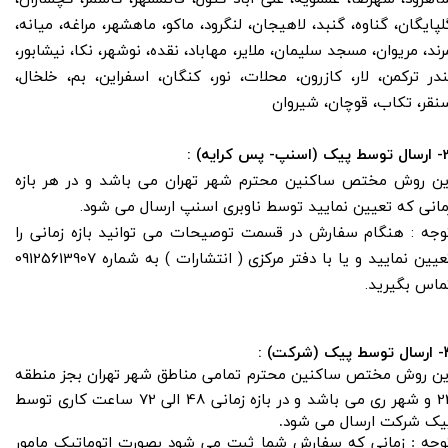
لپایگان، گناوه، گنبد، لاهیجان، لنگرود، ماکو، ماهشهر، مراغه، میانه،
رند، مریوان، مسجد سلیمان، ملایر، مهاباد، نقده، نوشهر، نکا، نیشابور،
ندر ترکمن، لار، کازرون، محلات، نور، کنگان، اسفراین، بم، خلخال،
نقر، تکاب، قوچان، شیروان
(اسنپ- پس کرایه) :
ین روش مختص ساکنین محترم شهر تهران می باشد و در هر بازه
مانی که تعیین نمایید توسط ناوبری اسنپ ارسال می شود.
​​​توجه : هنگام سفارش در قسمت توصیحات می توانید بازه زمانی را
تعیین نمایید و یا با دفتر مرکزی ( انتشارات ) به شماره 09125613907
ماس بگیرید.
یک (شرکت) :
ین روش مختص ساکنین محترم تمامی مناطق شهر تهران بجز منطقه
72
48
2
و شهر ری می باشد و در بازه زمانی
الی
ساعت کاری توسط
یک شرکت ارسال می شود.
​​​​​​توجه : زمانی که سفارش شما ثبت می شود بصورت اتوماتیک مامور