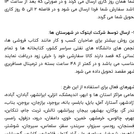
شما همان روز کاری ارسال می گردد و در صورتی که بعد از ساعت 13
باشد سفارش شما فردا ارسال می شود و در فاصله 2 الی 5 روز کاری
حویل شما می گردد.
 در شهرستان ها:
ین روش بیشتر برای صاحبان کسب و کار مانند کتاب فروشی ها،
نجمن های دانشگاه های نفتی سراسر کشور، کتابخانه ها و تمام
سانی که قصد دارند کالا سفارشی خود را خیلی زود دریافت نمایند
مناسب می باشد و در کمتر از 48 ساعت بسته در ترمینال مسافربری
هر مقصد تحویل داده می شود.
هرهای فعال برای استفاده از این طرح :
مامی مراکز استان ها و ابهر، اندیمشک، انزلی، ایرانشهر، آبادان، آباده،
ژادشهر، آستارا، آمل، بابل، بابلسر، بانه، بروجرد، برازجان، بروجن، بناب،
ندر گز، بوکان، بهشهر، بیجار، پیرانشهر، تالش، تربت جام، تنکابن،
هرم، چالوس، خرمشهر، خمین، خوی، دامغان، درود، دزفول، رامسر،
فسنجان، رودسر، سبزوار، سربندر، سقز، سلماس، سیرجان، شوشتر،
اهرود، شهرضا، عسلویه، علی آباد کتول، قائمشهر، کاشمر، گچساران،