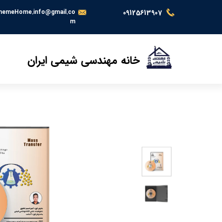
hemeHome.info@gmail.co
09125613907
m
خانه مهندسی شیمی ایران
خ