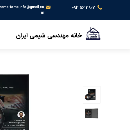
hemeHome.info@gmail.co
09125613907
m
خانه مهندسی شیمی ایران
خ